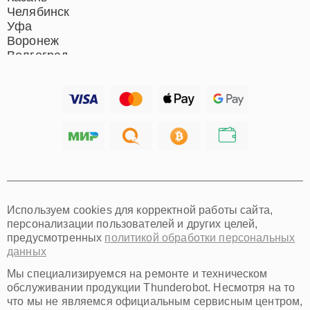
Челябинск
Уфа
Воронеж
Волгоград
Барнаул
Ижевск
Тольятти
Ярославль
Саратов
Хабаровск
Томск
Тюмень
Иркутск
Самара
Используем cookies для корректной работы сайта,
Омск
персонализации пользователей и других целей,
Красноярск
предусмотренных
политикой обработки персональных
Пермь
данных
Ульяновск
Киров
Мы специализируемся на ремонте и техническом
Архангельск
обслуживании продукции Thunderobot. Несмотря на то
Астрахань
что мы не являемся официальным сервисным центром,