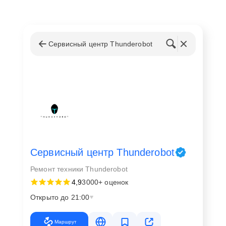
Замена звуковой карты на ноутбуке Тандеробот
осуществляется по нескольким причинам:
Физическое повреждение аудиосистемы из-за
Сервисный центр Thunderobot
удара или падения;
Сбои в работе программного обеспечения, не
поддающиеся устранению;
Износ компонентов, приводящий к понижению
качества звука;
Желание пользователя улучшить
аудиохарактеристики своего устройства.
В процессе работы используются только
Сервисный центр Thunderobot
сертифицированные компоненты, что гарантирует
длительную службу и отличные рабочие
Ремонт техники Thunderobot
характеристики устройства после ремонта.
4,9
3000+ оценок
Открыто до 21:00
Преимущества обращения в ScRem
Маршрут