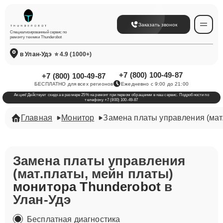
Заказать звонок
Специализированный сервис по
ремонту техники Thunderobot
в Улан-Удэ
⭐ 4.9 (1000+)
+7 (800) 100-49-87
+7 (800) 100-49-87
БЕСПЛАТНО для всех регионов
Ежедневно с 9:00 до 21:00
Акция! Действует скидка в размере 25% на ремонт при первом обращении в наш сервис. Подробности по
телефону +7 (800) 100-49-87
Главная
Монитор
Замена платы управления (мат
Замена платы управления
(мат.платы, мейн платы)
монитора Thunderobot
в
Улан-Удэ
Бесплатная диагностика