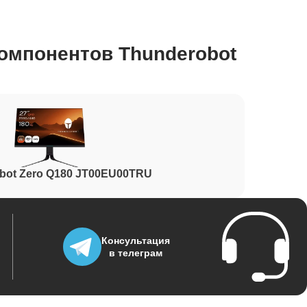
1400
омпонентов Thunderobot
700
1500
bot Zero Q180 JT00EU00TRU
1900
Консультация
в телеграм