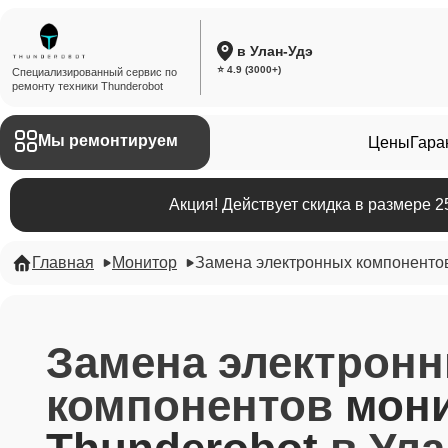
в Улан-Удэ
⭐ 4.9 (3000+)
Специализированный сервис по
ремонту техники Thunderobot
Мы ремонтируем
Цены
Гара
Акция! Действует скидка в размере 
Главная
Монитор
Замена электронных компоненто
Замена электрон
компонентов
мон