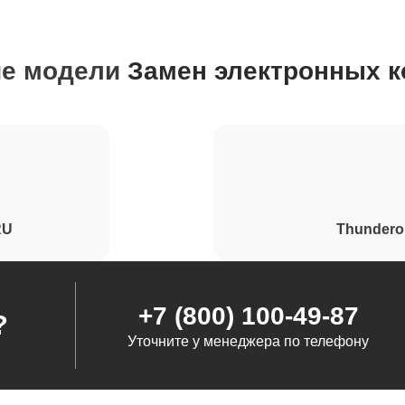
от 90 минут
ие модели
Замен электронных к
от 120 минут
от 90 минут
от 80 минут
RU
Thundero
+7 (800) 100-49-87
?
Уточните у менеджера по телефону